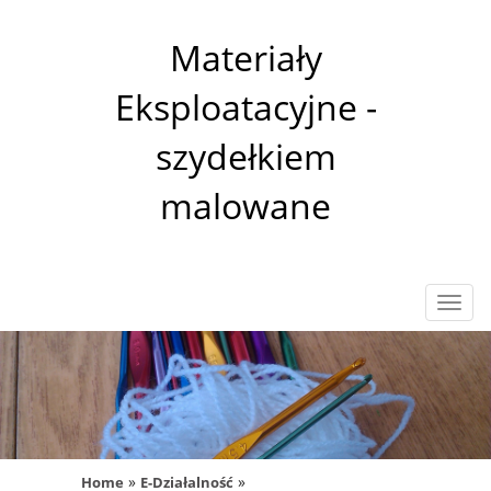
Materiały
Eksploatacyjne -
szydełkiem
malowane
Rozw
nawig
»
»
Home
E-Działalność