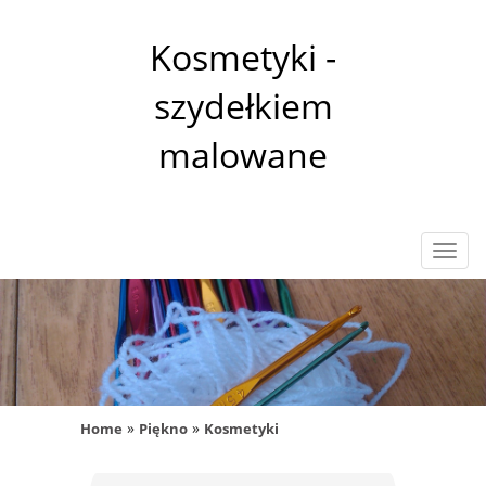
Kosmetyki -
szydełkiem
malowane
Rozw
nawig
»
»
Home
Piękno
Kosmetyki