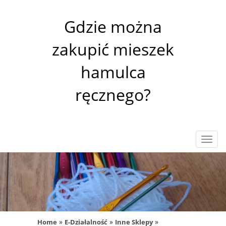
Gdzie można
zakupić mieszek
hamulca
ręcznego?
Rozw
nawig
»
»
»
Home
E-Działalność
Inne Sklepy