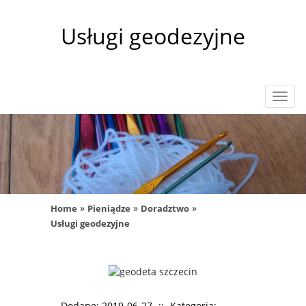
Usługi geodezyjne
Rozw
nawig
»
»
»
Home
Pieniądze
Doradztwo
Usługi geodezyjne
Dodane: 2019-06-27
::
Kategoria: