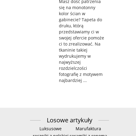
Masz dość patrzenia
się na monotonny
kolor ścian w
gabinecie? Tapeta do
druku, którą
przedstawiamy ci w
swojej ofercie pomoże
ci to zrealizować. Na
tkaninie takiej
wydrukujemy w
najwyższej
rozdzielczości
fotografię z motywem
najbardziej ...
Losowe artykuły
Luksusowe
Marufaktura
ręczniki z polskiej
ceramiki z renomą