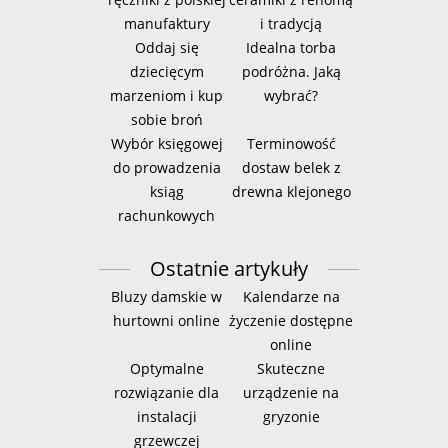
manufaktury
i tradycją
Oddaj się
Idealna torba
dziecięcym
podróżna. Jaką
marzeniom i kup
wybrać?
sobie broń
Wybór księgowej
Terminowość
do prowadzenia
dostaw belek z
ksiąg
drewna klejonego
rachunkowych
Ostatnie artykuły
Bluzy damskie w
Kalendarze na
hurtowni online
życzenie dostępne
online
Optymalne
Skuteczne
rozwiązanie dla
urządzenie na
instalacji
gryzonie
grzewczej