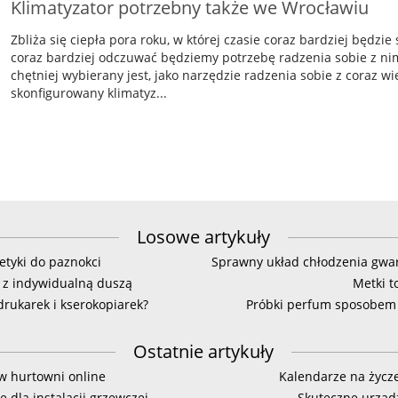
Klimatyzator potrzebny także we Wrocławiu
Zbliża się ciepła pora roku, w której czasie coraz bardziej będzi
coraz bardziej odczuwać będziemy potrzebę radzenia sobie z nim.
chętniej wybierany jest, jako narzędzie radzenia sobie z coraz 
skonfigurowany klimatyz...
Losowe artykuły
tyki do paznokci
Sprawny układ chłodzenia gwar
 z indywidualną duszą
Metki 
rukarek i kserokopiarek?
Próbki perfum sposobem
Ostatnie artykuły
w hurtowni online
Kalendarze na życz
 dla instalacji grzewczej
Skuteczne urząd