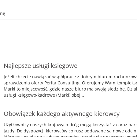
onę
Najlepsze usługi księgowe
Jeżeli chcecie nawiązać współpracę z dobrym biurem rachunko
sprawdzenia oferty Perita Consulting. Oferujemy Wam kompleks
Marki to miejscowość, gdzie nasze biuro ma swoją siedzibę. Dzi
usługi księgowo-kadrowe (Marki) obej...
Obowiązek każdego aktywnego kierowcy
Użytkownicy naszych krajowych dróg mogą korzystać z coraz ba
jazdy. Do dyspozycji kierowców co rusz oddawane są nowe odcin
które pozwalają na szybsze przemieszczanie się po wyznaczonyc