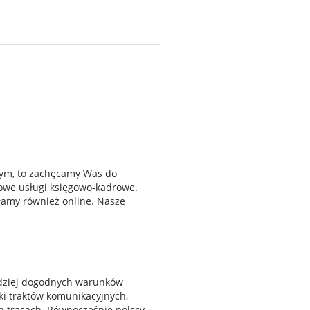
wym, to zachęcamy Was do
owe usługi księgowo-kadrowe.
ałamy również online. Nasze
rdziej dogodnych warunków
ki traktów komunikacyjnych,
h trasach. Równocześnie polscy