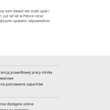
e się nam dawać we znaki upał i
 Już od lat w Polsce coraz
większymi upałami, odpowiednio
ancją prawidłowej pracy silnika
towarowe
 na poznawanie zapachów
enie dostępne online
zenie na gryzonie