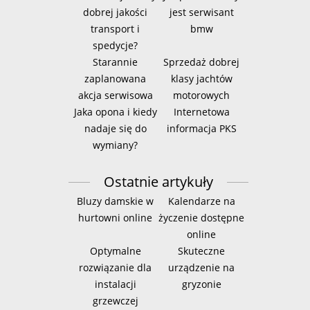
dobrej jakości
jest serwisant
transport i
bmw
spedycje?
Starannie
Sprzedaż dobrej
zaplanowana
klasy jachtów
akcja serwisowa
motorowych
Jaka opona i kiedy
Internetowa
nadaje się do
informacja PKS
wymiany?
Ostatnie artykuły
Bluzy damskie w
Kalendarze na
hurtowni online
życzenie dostępne
online
Optymalne
Skuteczne
rozwiązanie dla
urządzenie na
instalacji
gryzonie
grzewczej