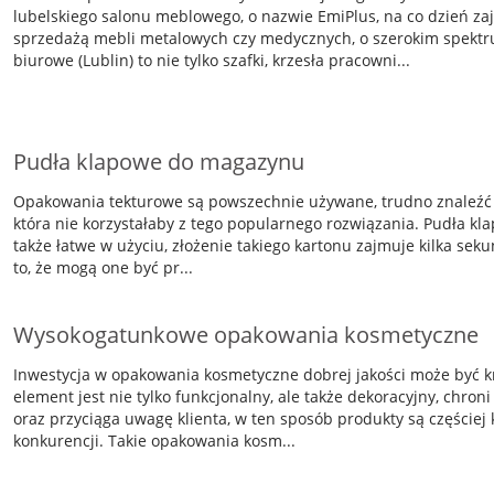
lubelskiego salonu meblowego, o nazwie EmiPlus, na co dzień za
sprzedażą mebli metalowych czy medycznych, o szerokim spekt
biurowe (Lublin) to nie tylko szafki, krzesła pracowni...
Pudła klapowe do magazynu
Opakowania tekturowe są powszechnie używane, trudno znaleźć w
która nie korzystałaby z tego popularnego rozwiązania. Pudła klap
także łatwe w użyciu, złożenie takiego kartonu zajmuje kilka se
to, że mogą one być pr...
Wysokogatunkowe opakowania kosmetyczne
Inwestycja w opakowania kosmetyczne dobrej jakości może być k
element jest nie tylko funkcjonalny, ale także dekoracyjny, chro
oraz przyciąga uwagę klienta, w ten sposób produkty są częście
konkurencji. Takie opakowania kosm...