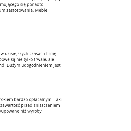
jmującego się ponadto
rum zastosowania. Meble
 dzisiejszych czasach firmę,
owe są nie tylko trwałe, ale
kund. Dużym udogodnieniem jest
rokiem bardzo opłacalnym. Taki
ni zawartość przed zniszczeniem
j kupowane niż wyroby