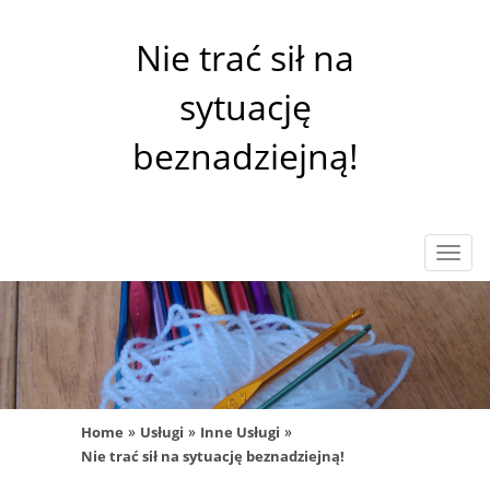
Nie trać sił na
sytuację
beznadziejną!
Rozw
nawig
»
»
»
Home
Usługi
Inne Usługi
Nie trać sił na sytuację beznadziejną!