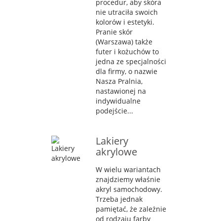
procedur, aby skóra
nie utraciła swoich
kolorów i estetyki.
Pranie skór
(Warszawa) także
futer i kożuchów to
jedna ze specjalności
dla firmy, o nazwie
Nasza Pralnia,
nastawionej na
indywidualne
podejście...
Lakiery
akrylowe
W wielu wariantach
znajdziemy właśnie
akryl samochodowy.
Trzeba jednak
pamiętać, że zależnie
od rodzaju farby