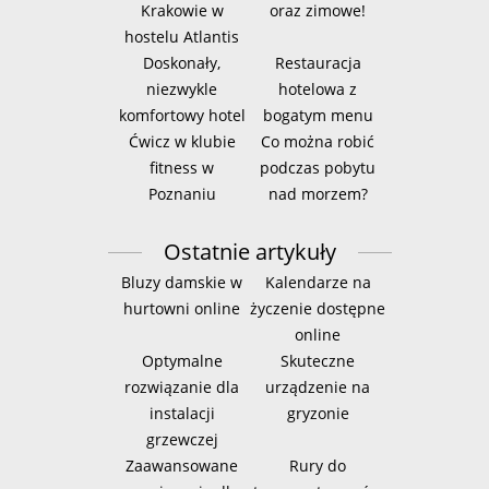
Krakowie w
oraz zimowe!
hostelu Atlantis
Doskonały,
Restauracja
niezwykle
hotelowa z
komfortowy hotel
bogatym menu
Ćwicz w klubie
Co można robić
fitness w
podczas pobytu
Poznaniu
nad morzem?
Ostatnie artykuły
Bluzy damskie w
Kalendarze na
hurtowni online
życzenie dostępne
online
Optymalne
Skuteczne
rozwiązanie dla
urządzenie na
instalacji
gryzonie
grzewczej
Zaawansowane
Rury do