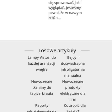
się sprawować, jak i
wyglądać. Jesteśmy
pewni, że w naszym
zróżn...
Losowe artykuły
Lampy Vistosi do
BeJoy -
każdej aranżacji
doświadczona
wnętrz
introligatornia
manualna
Nowoczesne
Nowoczesne
tkaniiny do
produkty
tapicerki auta
elektryczne dla
firm
Raporty
Co zrobić dla
oddziaływania na
świata?