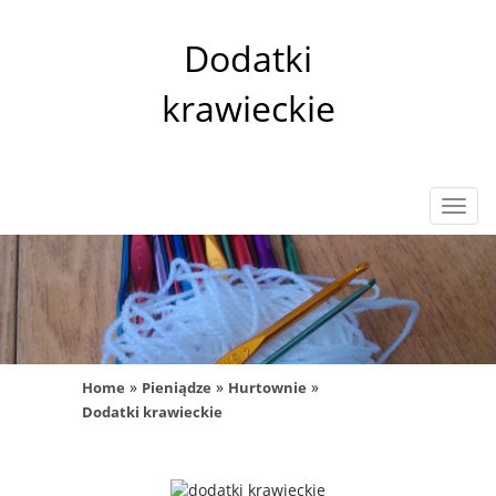
Dodatki
krawieckie
Rozw
nawig
»
»
»
Home
Pieniądze
Hurtownie
Dodatki krawieckie