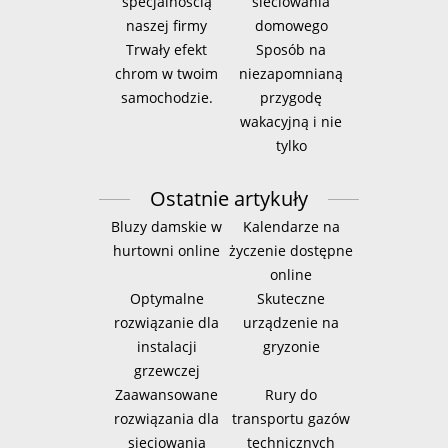
specjalnością
sieciowania
naszej firmy
domowego
Trwały efekt
Sposób na
chrom w twoim
niezapomnianą
samochodzie.
przygodę
wakacyjną i nie
tylko
Ostatnie artykuły
Bluzy damskie w
Kalendarze na
hurtowni online
życzenie dostępne
online
Optymalne
Skuteczne
rozwiązanie dla
urządzenie na
instalacji
gryzonie
grzewczej
Zaawansowane
Rury do
rozwiązania dla
transportu gazów
sieciowania
technicznych